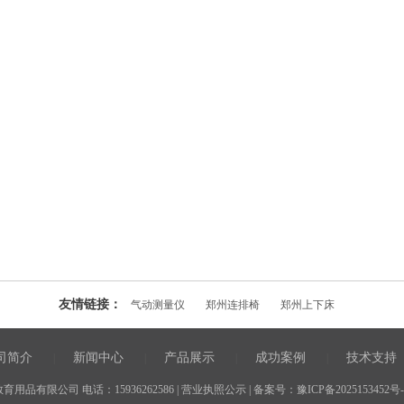
友情链接：
气动测量仪
郑州连排椅
郑州上下床
司简介
新闻中心
产品展示
成功案例
技术支持
|
|
|
|
品有限公司 电话：15936262586 |
营业执照公示
| 备案号：
豫ICP备2025153452号-