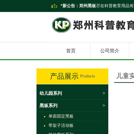
*新公告：
郑州黑板
尽在科普教育用品有
首页
公司简介
儿童
产品展示
Products
幼儿园系列
>
黑板系列
>
单面固定黑板
带架子活动板