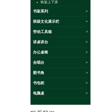
铁架上下床
书架系列
>
班级文化展示栏
>
劳动工具箱
>
讲桌讲台
>
办公桌椅
>
合唱台
>
图书角
>
书包柜
>
电脑桌
>