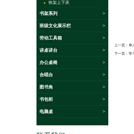
铁架上下床
书架系列
>
班级文化展示栏
>
劳动工具箱
>
上一页：
单
讲桌讲台
>
下一页：
学
办公桌椅
>
合唱台
>
图书角
>
书包柜
>
电脑桌
>