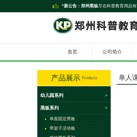
*新公告：
郑州黑板
尽在科普教育用品有
首页
公司简介
单人
产品展示
Products
幼儿园系列
>
黑板系列
>
单面固定黑板
带架子活动板