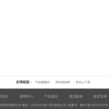
友情链接：
气动测量仪
郑州连排椅
郑州上下床
司简介
新闻中心
产品展示
成功案例
技术支持
|
|
|
|
品有限公司 电话：15936262586 |
营业执照公示
| 备案号：
豫ICP备2025153452号-