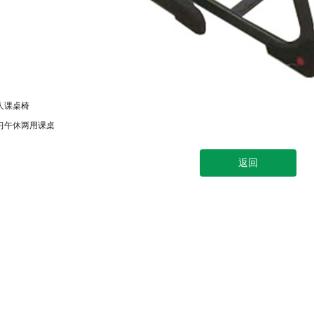
人课桌椅
习午休两用课桌
返回