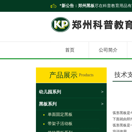
*新公告：
郑州黑板
尽在科普教育用品有
首页
公司简介
技术
产品展示
Products
幼儿园系列
>
黑板系列
>
弧形黑板是
单面固定黑板
下面就由郑
带架子活动板
弧形黑板是
培训使用。