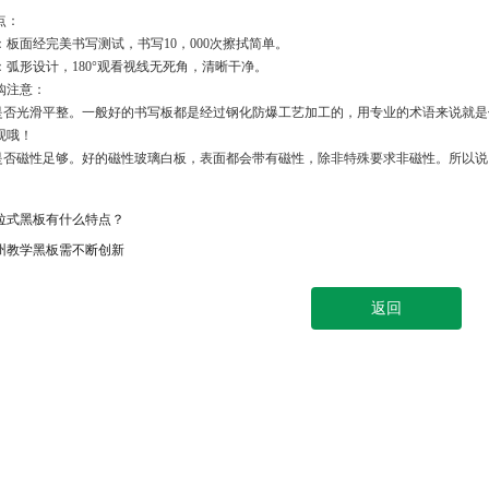
点：
板面经完美书写测试，书写10，000次擦拭简单。
：弧形设计，180°观看视线无死角，清晰干净。
购注意：
面是否光滑平整。一般好的书写板都是经过钢化防爆工艺加工的，用专业的术语来说就
观哦！
面是否磁性足够。好的磁性玻璃白板，表面都会带有磁性，除非特殊要求非磁性。所以
拉式黑板有什么特点？
州教学黑板需不断创新
返回