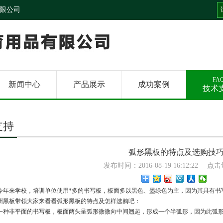
限公司
FA
新闻中心
产品展示
成功案例
技术
支持
弧形黑板的特点及选购技
发布时间：2016-08-19 16:12:22
点击量
今年来学校，培训单位使用*多的书写板，板面多以黑色、墨绿色为主，因为其具有书
州黑板带领大家来看看弧形黑板的特点及怎样选购吧：
一种非平面的书写板，板面两头呈弧形微微向中间翘起，形成一个半弧形，因为此弧形特