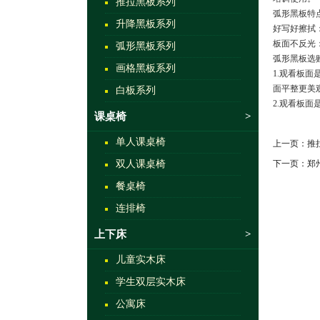
推拉黑板系列
弧形黑板特
升降黑板系列
好写好擦拭：
板面不反光
弧形黑板系列
弧形黑板选
画格黑板系列
1.观看板
面平整更美
白板系列
2.观看板
课桌椅
>
单人课桌椅
上一页：
推
双人课桌椅
下一页：
郑
餐桌椅
连排椅
上下床
>
儿童实木床
学生双层实木床
公寓床