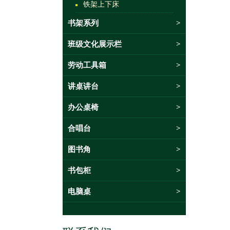
铁架上下床
书架系列
>
班级文化展示栏
>
劳动工具箱
>
讲桌讲台
>
办公桌椅
>
合唱台
>
图书角
>
书包柜
>
电脑桌
>