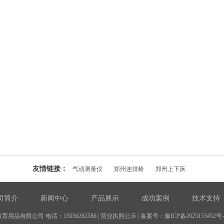
友情链接：
气动测量仪
郑州连排椅
郑州上下床
司简介
新闻中心
产品展示
成功案例
技术支持
|
|
|
|
品有限公司 电话：15936262586 |
营业执照公示
| 备案号：
豫ICP备2025153452号-